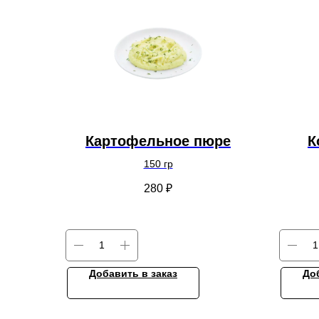
Картофельное пюре
К
150 гр
280
₽
Добавить в заказ
До