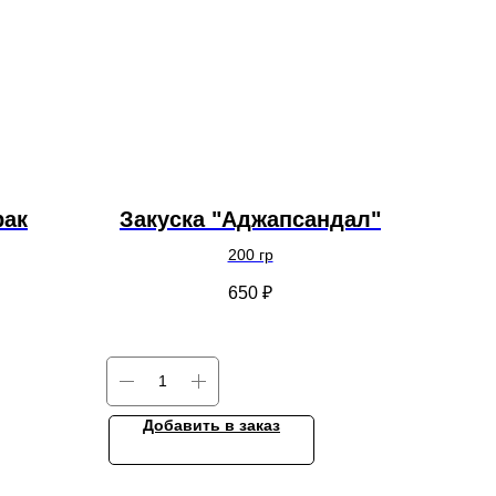
рак
Закуска "Аджапсандал"
200 гр
650
₽
Добавить в заказ