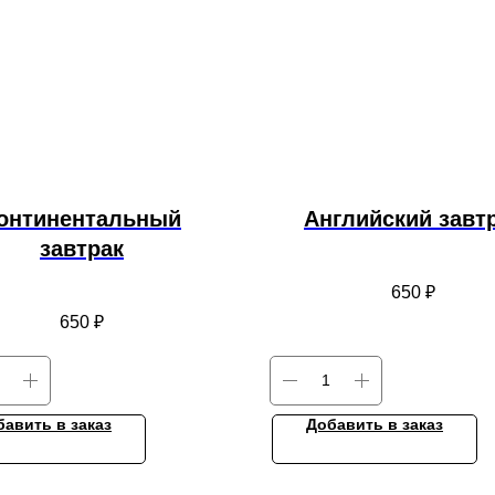
онтинентальный
Английский завт
завтрак
650
₽
650
₽
бавить в заказ
Добавить в заказ