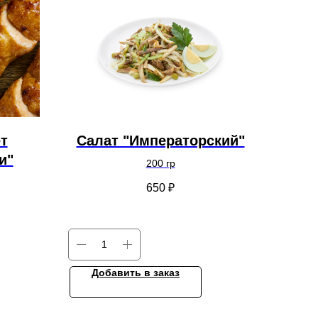
т
Салат "Императорский"
и"
200 гр
650
₽
Добавить в заказ