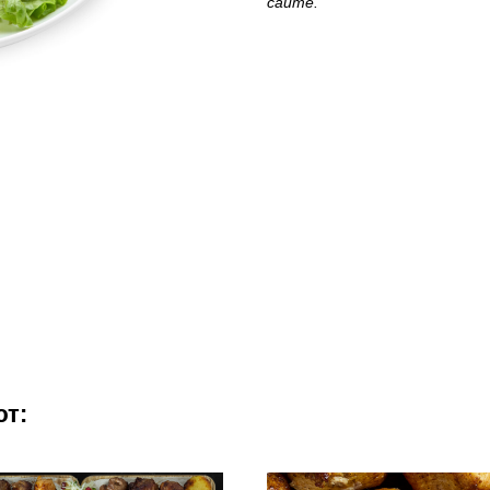
сайте.
ют: