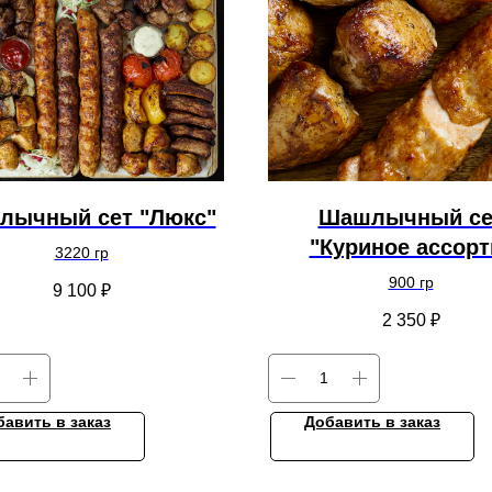
лычный сет "Люкс"
Шашлычный се
"Куриное ассорт
3220 гр
900 гр
9 100
₽
2 350
₽
бавить в заказ
Добавить в заказ