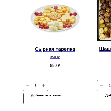
Сырная тарелка
Шаш
350 гр
890
₽
Добавить в заказ
До