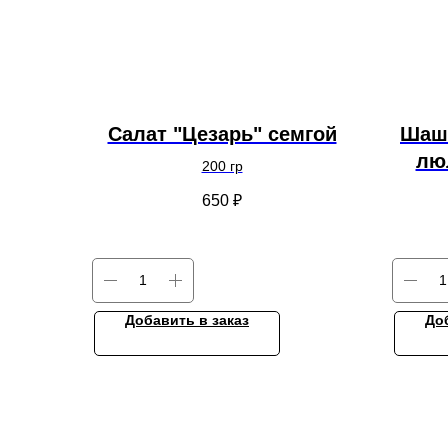
Салат "Цезарь" семгой
Шаш
лю
200 гр
650
₽
Добавить в заказ
До