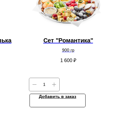
лька
Сет "Романтика"
900 гр
1 600
₽
Добавить в заказ