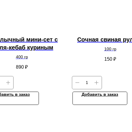
лычный мини-сет с
Сочная свиная ру
ля-кебаб куриным
100 гр
400 гр
150
₽
890
₽
бавить в заказ
Добавить в заказ