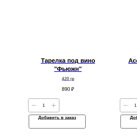
Тарелка под вино
Ас
"Фьюжн"
420 гр
890
₽
Добавить в заказ
До