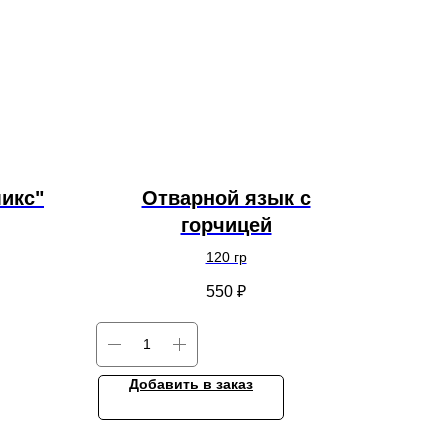
икс"
Отварной язык с
горчицей
120 гр
550
₽
Добавить в заказ