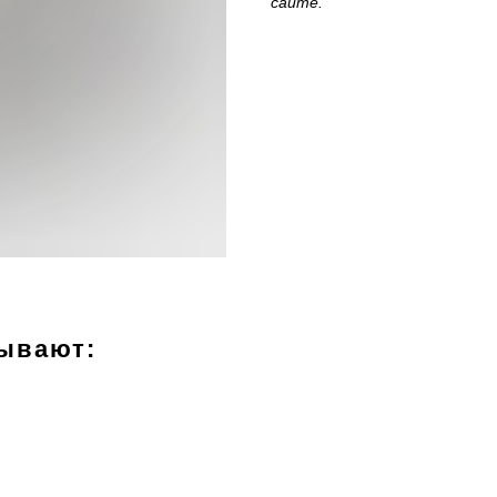
сайте.
зывают: