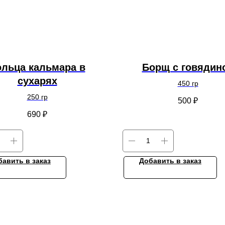
ольца кальмара в
Борщ с говядин
сухарях
450 гр
250 гр
500
₽
690
₽
бавить в заказ
Добавить в заказ