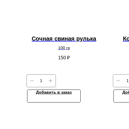
Сочная свиная рулька
К
100 гр
150
₽
Добавить в заказ
До