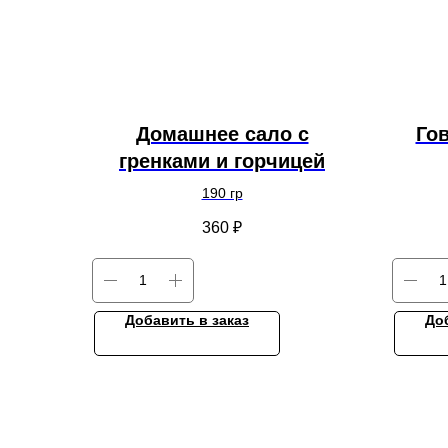
Домашнее сало с
Го
гренками и горчицей
190 гр
360
₽
Добавить в заказ
До