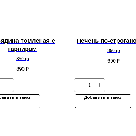
вядина томленая с
Печень по-строган
гарниром
350 гр
350 гр
690
₽
890
₽
бавить в заказ
Добавить в заказ