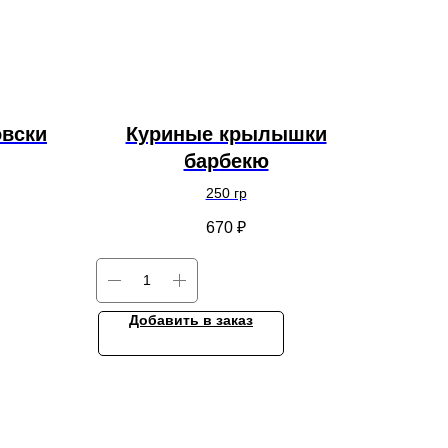
овски
Куриные крылышки
барбекю
250 гр
670
₽
Добавить в заказ